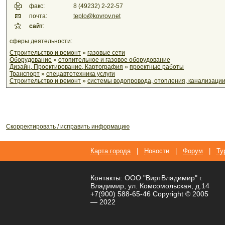
факс:
8 (49232) 2-22-57
почта:
teplo@kovrov.net
сайт
:
сферы деятельности:
Строительство и ремонт
»
газовые сети
Оборудование
»
отопительное и газовое оборудование
Дизайн, Проектирование, Картография
»
проектные работы
Транспорт
»
спецавтотехника услуги
Строительство и ремонт
»
системы водопровода, отопления, канализации
Скорректировать / исправить информацию
Карта города
|
Новости
|
Форум
|
Ту
Контакты: ООО "ВиртВладимир" г.
Владимир, ул. Комсомольская, д.14
+7(900) 588-65-46 Copyright © 2005
— 2022