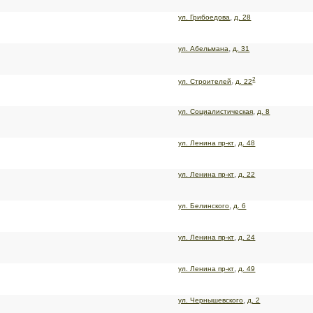
,
ул. Грибоедова
д. 28
,
ул. Абельмана
д. 31
2
,
ул. Строителей
д. 22
,
ул. Социалистическая
д. 8
,
ул. Ленина пр-кт
д. 48
,
ул. Ленина пр-кт
д. 22
,
ул. Белинского
д. 6
,
ул. Ленина пр-кт
д. 24
,
ул. Ленина пр-кт
д. 49
,
ул. Чернышевского
д. 2