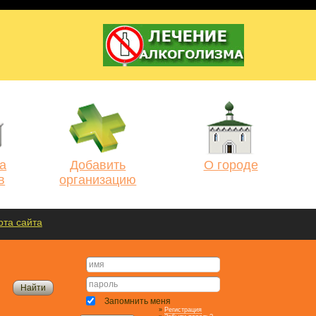
а
Добавить
О городе
в
организацию
рта сайта
Запомнить меня
»
Регистрация