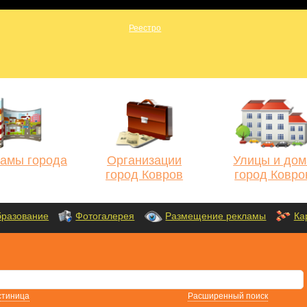
амы города
Организации
Улицы и дом
город Ковров
город Ковро
разование
Фотогалерея
Размещение рекламы
Ка
стиница
Расширенный поиск