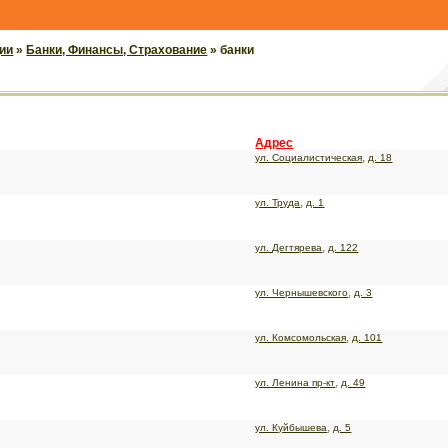
ии
»
Банки, Финансы, Страхование
» банки
Адрес
,
ул. Социалистическая
д. 18
,
ул. Труда
д. 1
,
ул. Дегтярева
д. 122
,
ул. Чернышевского
д. 3
,
ул. Комсомольская
д. 101
,
ул. Ленина пр-кт
д. 49
,
ул. Куйбышева
д. 5