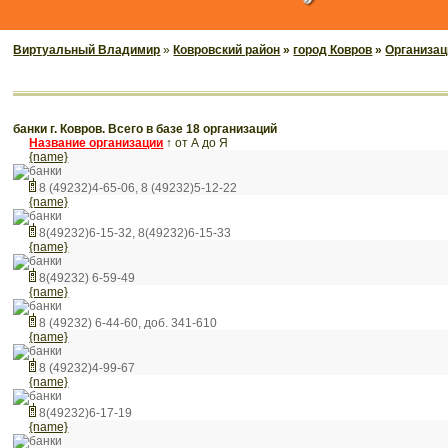
Виртуальный Владимир
»
Ковровский район
»
город Ковров
»
Организац
банки г. Ковров. Всего в базе 18 организаций
Название организации
↑
от А до Я
{name}
банки
8 (49232)4-65-06, 8 (49232)5-12-22
{name}
банки
8(49232)6-15-32, 8(49232)6-15-33
{name}
банки
8(49232) 6-59-49
{name}
банки
8 (49232) 6-44-60, доб. 341-610
{name}
банки
8 (49232)4-99-67
{name}
банки
8(49232)6-17-19
{name}
банки