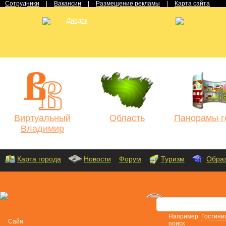
Сотрудники
|
Вакансии
|
Размещение рекламы
|
Карта сайта
Виртуальный
Область
Панорамы г
Владимир
Карта города
Новости
Форум
Туризм
Обра
Например:
Гостини
поиск