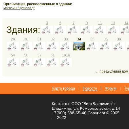
Организации, расположенные в здании:
магазин "Ценопад"
3
5
7
9
11
13
14
Здания:
28
30
31
32
33
34
35
36
38
54
56
57
61
101а
← предыдуший дом
Карта города
|
Новости
|
Форум
|
Ту
Контакты: ООО "ВиртВладимир" г.
Владимир, ул. Комсомольская, д.14
+7(900) 588-65-46 Copyright © 2005
— 2022