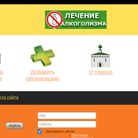
а
Добавить
О городе
в
организацию
рта сайта
Запомнить меня
»
Регистрация