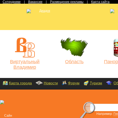
Сотрудники
|
Вакансии
|
Размещение рекламы
|
Карта сайта
Виртуальный
Область
Панор
Владимир
Карта города
Новости
Форум
Туризм
Об
Например:
Го