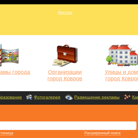
амы города
Организации
Улицы и дом
город Ковров
город Ковро
разование
Фотогалерея
Размещение рекламы
Ка
стиница
Расширенный поиск