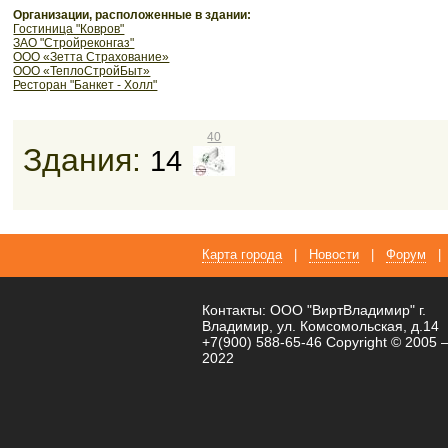
Организации, расположенные в здании:
Гостиница "Ковров"
ЗАО "Стройреконгаз"
ООО «Зетта Страхование»
ООО «ТеплоСтройБыт»
Ресторан "Банкет - Холл"
40
Здания:
14
Карта города
|
Новости
|
Форум
|
Контакты: ООО "ВиртВладимир" г.
Владимир, ул. Комсомольская, д.14
+7(900) 588-65-46 Copyright © 2005 
2022