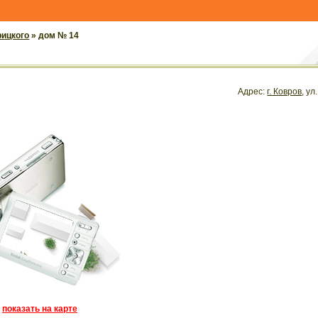
рицкого
» дом № 14
Адрес:
г. Ковров
, ул
показать на карте