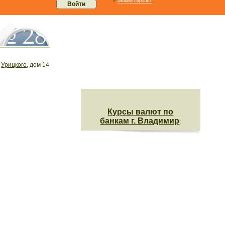
»
Забыли пароль?
.
Урицкого
, дом 14
Курсы валют по
банкам г. Владимир
: