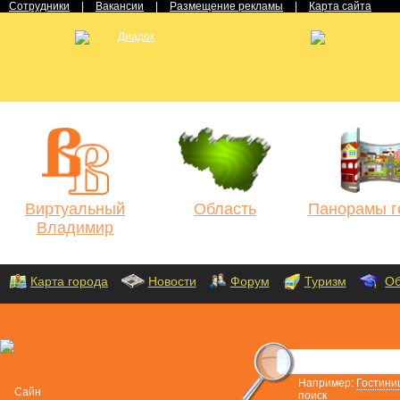
Сотрудники
|
Вакансии
|
Размещение рекламы
|
Карта сайта
Виртуальный
Область
Панорамы г
Владимир
Карта города
Новости
Форум
Туризм
Об
Например:
Гостини
поиск