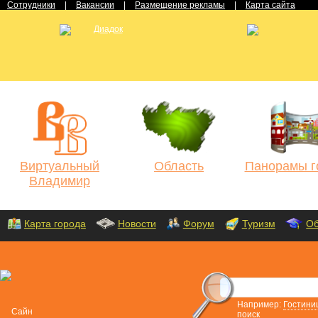
Сотрудники
|
Вакансии
|
Размещение рекламы
|
Карта сайта
Виртуальный
Область
Панорамы г
Владимир
Карта города
Новости
Форум
Туризм
Об
Например:
Гостини
поиск