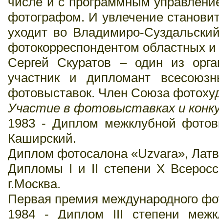
числе и с программным управлени
фотографом. И увлечение становит
уходит во Владимиро-Суздальский
фотокорреспондентом областных и г
Сергей Скуратов – один из орга
участник и дипломант всесоюзн
фотовыставок. Член Союза фотоху
Участие в фотовыставках и конку
1983 - Диплом межклубной фотовы
Каширский.
Диплом фотосалона «Uzvara», Латв
Дипломы I и II степени X Всеросс
г.Москва.
Первая премия международного фо
1984 - Диплом III степени меж