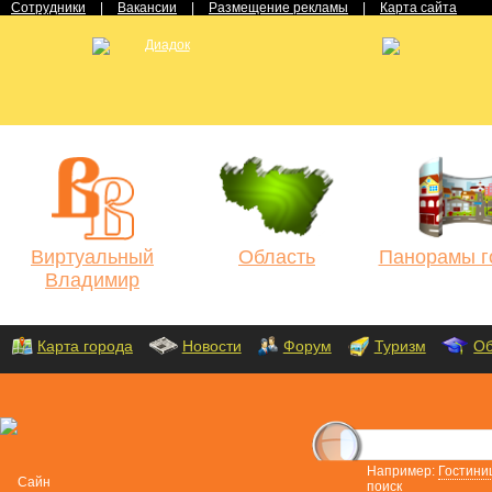
Сотрудники
|
Вакансии
|
Размещение рекламы
|
Карта сайта
Виртуальный
Область
Панорамы г
Владимир
Карта города
Новости
Форум
Туризм
Об
Например:
Гостини
поиск