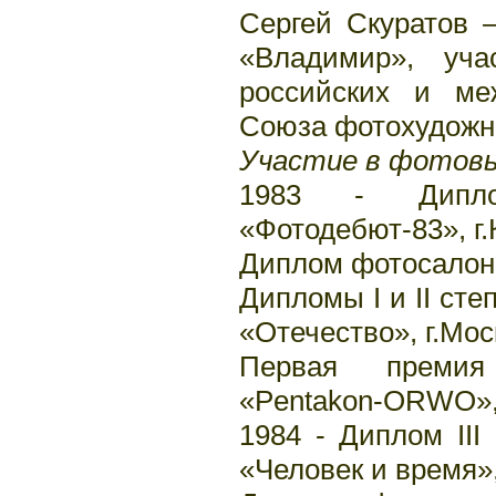
Сергей Скуратов 
«Владимир», уча
российских и ме
Союза фотохудожн
Участие в фотовы
1983 - Дипло
«Фотодебют-83», г
Диплом фотосалона
Дипломы I и II сте
«Отечество», г.Мос
Первая премия 
«Pentakon-ORWO»,
1984 - Диплом II
«Человек и время»,