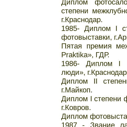
Диплом фотосало
степени межклубн
г.Краснодар.
1985- Диплом I с
фотовыставки, г.А
Пятая премия меж
Praktika», ГДР.
1986- Диплом I 
люди», г.Краснодар
Диплом II степе
г.Майкоп.
Диплом I степени
г.Ковров.
Диплом фотовыстав
1987 - Звание ла