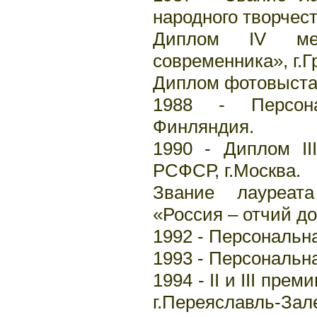
народного творчест
Диплом IV меж
современника», г.Г
Диплом фотовыстав
1988 - Персона
Финляндия.
1990 - Диплом II
РСФСР, г.Москва.
Звание лауреата
«Россия – отчий до
1992 - Персональна
1993 - Персональна
1994 - II и III пр
г.Переяславль-Зал